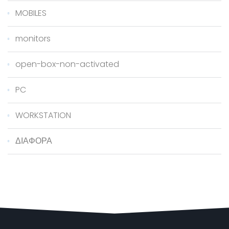
MOBILES
monitors
open-box-non-activated
PC
WORKSTATION
ΔΙΑΦΟΡΑ