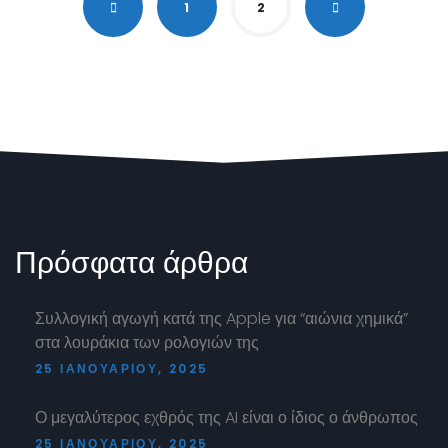
1
2
Πρόσφατα
άρθρα
Συλλογική αγωγή κατά της Apple για “αιώνια χημικά”
στα λουράκια των ρολογιών της
25 ΙΑΝΟΥΑΡΊΟΥ, 2025
Ο μεγαλύτερος εχθρός της AI είναι ο ίδιος ο άνθρωπος
25 ΙΑΝΟΥΑΡΊΟΥ, 2025