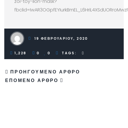
zoi-toy-ilon-mask?
fbclid=IwAR3OGpfEYIurkBmEL_L6HriL4XSdUORroMwz
19 ΦΕΒΡΟΥΑΡΊΟΥ, 2020
1,228
0
0
TAGS:
ΠΡΟΗΓΟΎΜΕΝΟ ΆΡΘΡΟ
ΕΠΌΜΕΝΟ ΆΡΘΡΟ